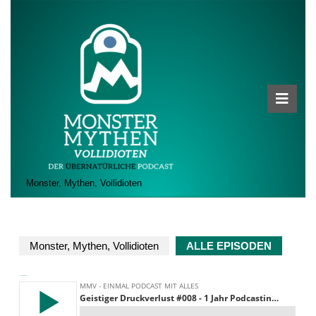
Skip
to
content
Skip
to
content
Ope
Butt
Monster, Mythen, Vollidioten
Monster, Mythen, Vollidioten
ALLE EPISODEN
ALLE EPISODEN