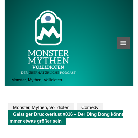
Skip
to
content
Skip
to
content
Ope
Butt
Monster, Mythen, Vollidioten
Monster, Mythen, Vollidioten
Comedy
Geistiger Druckverlust #016 – Der Ding Dong könnt
immer etwas größer sein
Geistiger Druckverlust #016 – Der Ding Dong könnt immer etwas größer sein