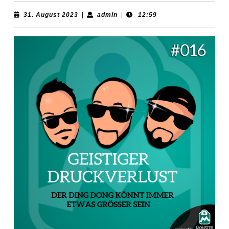
31.
admin
31. August 2023
|
admin
|
12:59
August
2023