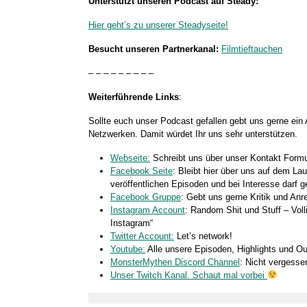
Unterstützt unseren Podcast auf Steady:
Hier geht’s zu unserer Steadyseite!
Besucht unseren Partnerkanal:
Filmtieftauchen
– – – – – – – – –
Weiterführende Links
:
Sollte euch unser Podcast gefallen gebt uns gerne ein
Netzwerken. Damit würdet Ihr uns sehr unterstützen.
Webseite:
Schreibt uns über unser Kontakt Formu
Facebook Seite
: Bleibt hier über uns auf dem La
veröffentlichen Episoden und bei Interesse darf
Facebook Gruppe
: Gebt uns gerne Kritik und Anr
Instagram Account
: Random Shit und Stuff – Voll
Instagram“
Twitter Account:
Let’s network!
Youtube:
Alle unsere Episoden, Highlights und O
MonsterMythen Discord Channel
: Nicht vergess
Unser Twitch Kanal. Schaut mal vorbei