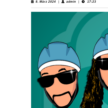
8.
admin
8. März 2024
|
admin
|
17:23
März
2024