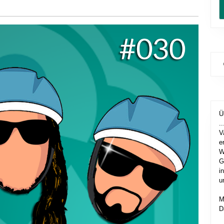
Ü
..
V
e
W
G
i
u
M
D