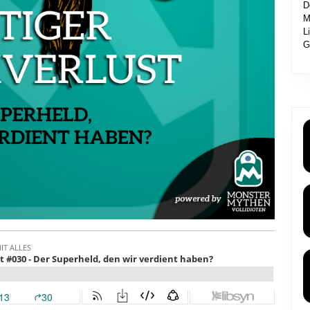
D
M
L
G