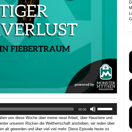
D
M
L
G
Pfeiltasten
00:00
Hoch/Runter
lten uns diese Woche über meine neue Arbeit, über Haustiere und
benutzen,
hinter unserem Rücken die Weltherrschaft anstreben, wir reden über
um
n alt geworden und über viel viel mehr. Diese Episode heute ist
die