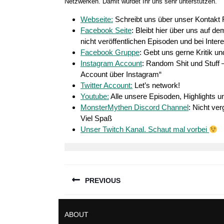
Netzwerken. Damit würdet Ihr uns sehr unterstützen.
Webseite:
Schreibt uns über unser Kontakt 
Facebook Seite
: Bleibt hier über uns auf d
nicht veröffentlichen Episoden und bei Int
Facebook Gruppe
: Gebt uns gerne Kritik u
Instagram Account
: Random Shit und Stuff –
Account über Instagram“
Twitter Account:
Let’s network!
Youtube:
Alle unsere Episoden, Highlights 
MonsterMythen Discord Channel
: Nicht ve
Viel Spaß
Unser Twitch Kanal. Schaut mal vorbei
Beitragsnavigation
PREVIOUS
Previous
ABOUT
post: