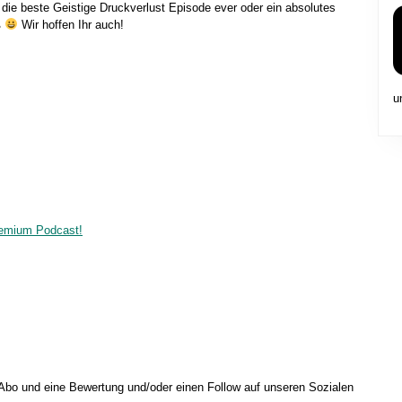
 die beste Geistige Druckverlust Episode ever oder ein absolutes
Lautstärke
ß
Wir hoffen Ihr auch!
zu
regeln.
u
remium Podcast!
 Abo und eine Bewertung und/oder einen Follow auf unseren Sozialen