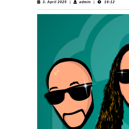
3.
admin
3. April 2025
|
admin
|
19:12
April
2025