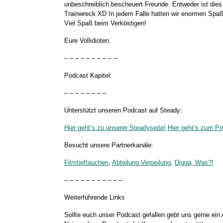
unbeschreiblich bescheuert Freunde. Entweder ist dies
Trainwreck XD In jedem Falle hatten wir enormen Spa
Viel Spaß beim Verköstigen!
Eure Vollidioten.
– – – – – – – – – –
Podcast Kapitel:
– – – – – – – –
Unterstützt unseren Podcast auf Steady:
Hier geht’s zu unserer Steadyseite!
Hier geht’s zum P
Besucht unsere Partnerkanäle:
Filmtieftauchen
,
Abteilung Verpeilung
,
Digga, Was?!
– – – – – – – – – – –
Weiterführende Links
Sollte euch unser Podcast gefallen gebt uns gerne ein