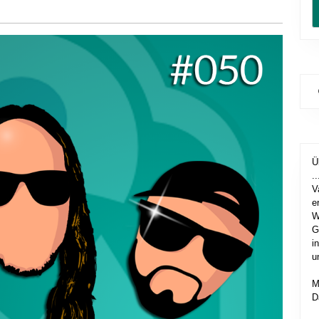
Ü
..
V
e
W
G
i
u
M
D