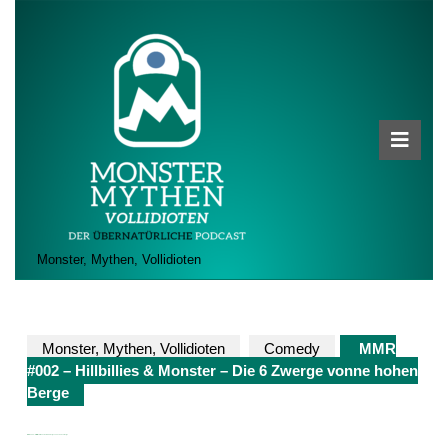
Skip
to
content
Skip
to
content
Ope
Butt
Monster, Mythen, Vollidioten
Monster, Mythen, Vollidioten
Comedy
MMR
#002 – Hillbillies & Monster – Die 6 Zwerge vonne hohen
Berge
MMR #002 – Hillbillies & Monster – Die 6 Zwerge vonne hohen Berge