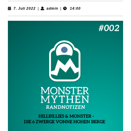
7.
admin
7. Juli 2022
|
admin
|
14:00
Juli
2022