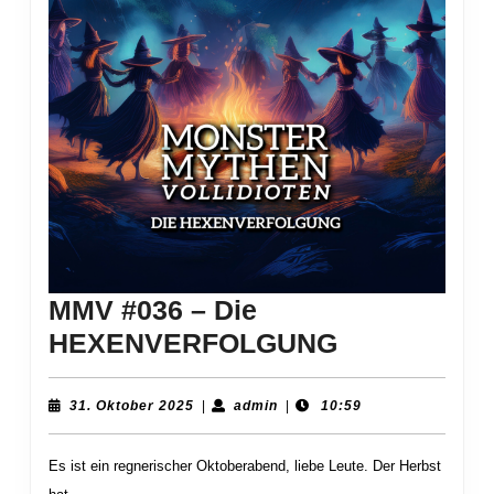
MMV #036 – Die
MMV
HEXENVERFOLGUNG
#036
–
31.
admin
31. Oktober 2025
|
admin
|
10:59
Oktober
Die
2025
Es ist ein regnerischer Oktoberabend, liebe Leute. Der Herbst
HEXENVER