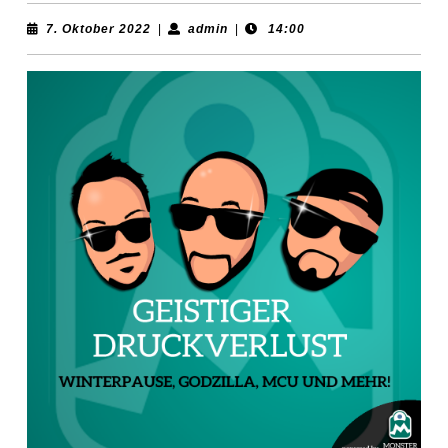
7.
admin
7. Oktober 2022
|
admin
|
14:00
Oktober
2022