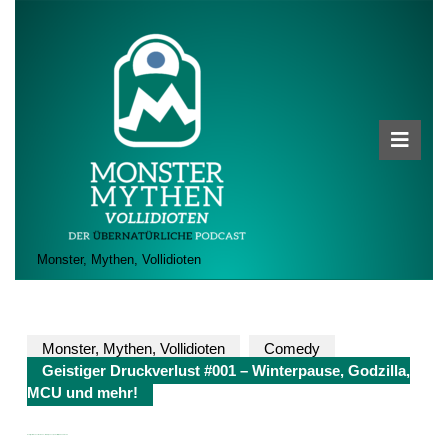
Skip
to
content
Skip
to
content
Ope
Butt
Monster, Mythen, Vollidioten
Monster, Mythen, Vollidioten
Comedy
Geistiger Druckverlust #001 – Winterpause, Godzilla,
MCU und mehr!
Geistiger Druckverlust #001 – Winterpause, Godzilla, MCU und mehr!