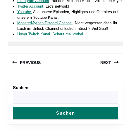
Instagram Account
: Random Shit und Stuff – Vollidioten-Style.
Twitter Account:
Let’s network!
Youtube:
Alle unsere Episoden, Highlights und Outtakes auf
unserem Youtube Kanal.
MonsterMythen Discord Channel
: Nicht vergessen dass Ihr
Euch im Unlock Channel unlocken müsst ? Viel Spaß
Unser Twitch Kanal. Schaut mal vorbei
Beitragsnavigation
PREVIOUS
NEXT
Previous
Next
post:
post:
Suchen
Suchen