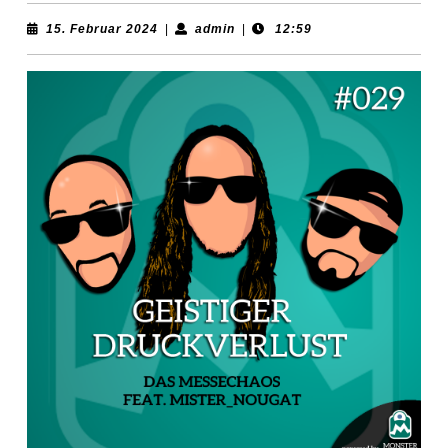
15.
admin
15. Februar 2024
|
admin
|
12:59
Februar
2024