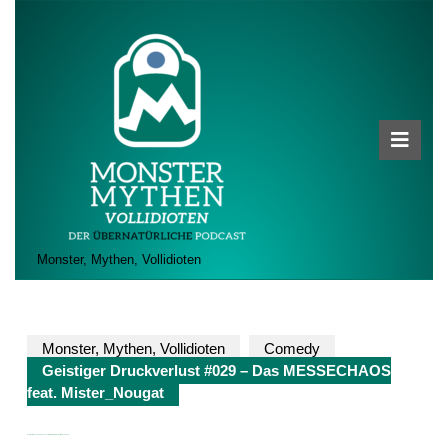
Skip
to
content
Skip
to
content
Ope
Butt
Monster, Mythen, Vollidioten
Monster, Mythen, Vollidioten
Comedy
Geistiger Druckverlust #029 – Das MESSECHAOS
feat. Mister_Nougat
Geistiger Druckverlust #029 – Das MESSECHAOS feat. Mister_Nougat