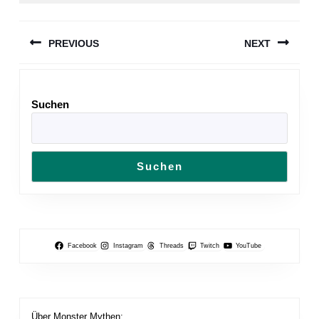
Beitragsnavigation
PREVIOUS
NEXT
Previous
Next
post:
post:
Suchen
Suchen
Facebook
Instagram
Threads
Twitch
YouTube
Über Monster Mythen: