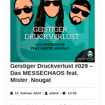
Geistiger Druckverlust #029 –
Das MESSECHAOS feat.
Geistiger
Mister_Nougat
Druckverlust
#029
15.
admin
15. Februar 2024
|
admin
|
12:59
Februar
–
2024