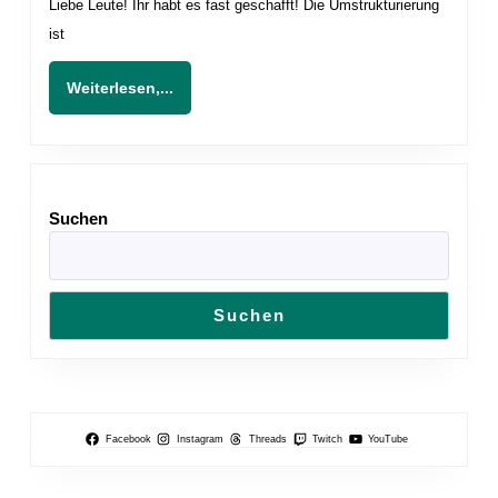
Liebe Leute! Ihr habt es fast geschafft! Die Umstrukturierung
Das
ist
MESSECHAOS
feat.
Weiterlesen,...
Weiterlesen,...
Mister_Nougat
Suchen
Suchen
Facebook
Instagram
Threads
Twitch
YouTube